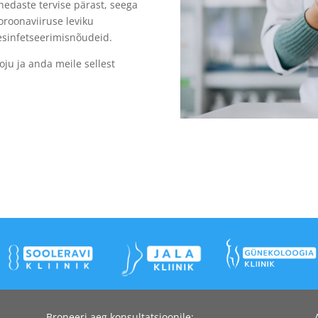
ähedaste tervise pärast, seega
oroonaviiruse leviku
esinfetseerimisnõudeid.
oju ja anda meile sellest
Broneeri aeg konsultatsioonile: