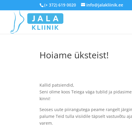
(+ 372) 619 0020
info@jalakliinik.ee
Hoiame üksteist!
Kallid patsiendid,
Seni olime koos Teiega väga tublid ja pidasime 
kinni!
Seoses uute piirangutega peame rangelt järgim
palume Teid tulla visiidile täpselt vastuvõtu a
varem.