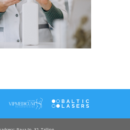
Aadress: Raua tn. 32, Tallinn