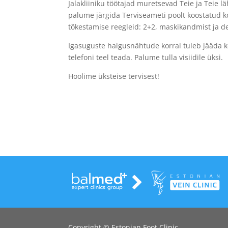
Jalakliiniku töötajad muretsevad Teie ja Teie l
palume järgida Terviseameti poolt koostatud k
tõkestamise reegleid: 2+2, maskikandmist ja d
Igasugustе haigusnähtude korral tuleb jääda k
telefoni teel teada. Palume tulla visiidile üksi.
Hoolime üksteise tervisest!
Copyright © Estonian Foot Clinic