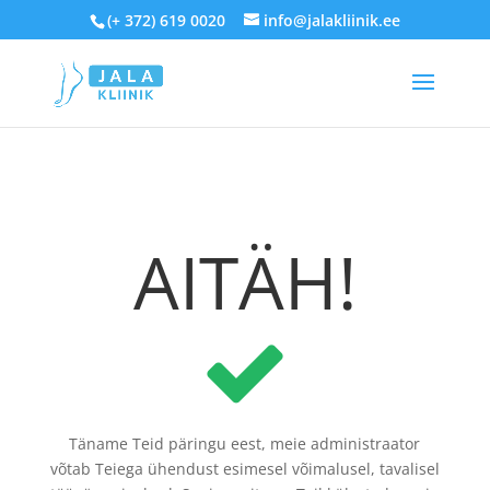
(+ 372) 619 0020
info@jalakliinik.ee
AITÄH!
Täname Teid päringu eest, meie administraator
võtab Teiega ühendust esimesel võimalusel, tavalisel