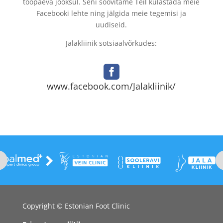
tööpäeva jooksul. Seni soovitame Teil külastada meie
Facebooki lehte ning jälgida meie tegemisi ja
uudiseid.
Jalakliinik sotsiaalvõrkudes:

www.facebook.com/Jalakliinik/
Copyright © Estonian Foot Clinic